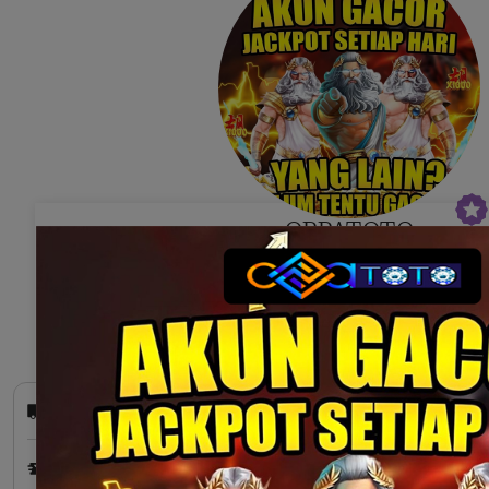
a
g
a
B
o
n
a
r
OPPATOTO
Owned by OPPATOTO
|
Indonesi
4.9
(77.6k)
583.8k sales
Since 20
Daftar
Login
This seller usually responds
within 24 hours.
Smooth shipping
Has a history of shipping on time w
Speedy replies
Has a history of replying to messages