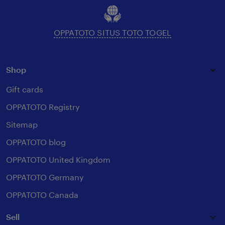
OPPATOTO SITUS TOTO TOGEL
Shop
Gift cards
OPPATOTO Registry
Sitemap
OPPATOTO blog
OPPATOTO United Kingdom
OPPATOTO Germany
OPPATOTO Canada
Sell